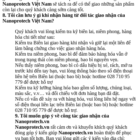
Nanoprotech Việt Nam
sẽ tách ra để có thể giao những sản phẩm
còn lại cho quý khách càng sớm càng tốt.
8. Tôi cần lưu ý gì khi nhận hàng từ đối tác giao nhận của
Nanoprotech Việt Nam?
Quý khách vui lòng kiểm tra kỹ biên lai, niêm phong, hàng
hóa chi tiết như sau:
Kiểm tra Biên lai giao hàng khi nhận và giữ lại một liên để
làm bằng chứng cho việc giao nhận hàng hóa.
Kiểm tra niêm phong, bao bì để đảm bảo hàng hóa vẫn ở
trong trạng thái còn niêm phong, bao bì nguyên vẹn.
Nếu thấy niêm phong, bao bì có dấu hiệu bị xé, rách, mở ra
trước khi đến tay bạn, vui lòng thông báo theo số điện thoại
liên hệ trên Biên lai (hoặc bao bì) hoặc hotline 028 710 95
779 để được hỗ trợ
Kiểm tra kỹ lưỡng hàng hóa bao gồm số lượng, chủng loại,
màu sắc, v.v… và đối chiếu với đơn hàng bạn đã đặt.
Nếu có vấn đề xảy ra với hàng hóa, vui lòng liên hệ ngay với
số điện thoại liên lạc trên Biên lai (hoặc bao bì) hoặc hotline
028 710 95 779 để được hỗ trợ.
9. Tôi muốn góp ý về công tác giao nhận của
Nanoprotech.vn
Nanoprotech.vn
rất cảm ơn và khuyến khích quý khách
đóng góp ý kiến giúp
Nanoprotech.vn
hoàn thiện để phục
vụ bạn tốt hơn. Bạn vui lòng gửi các ý kiến vào địa chỉ: