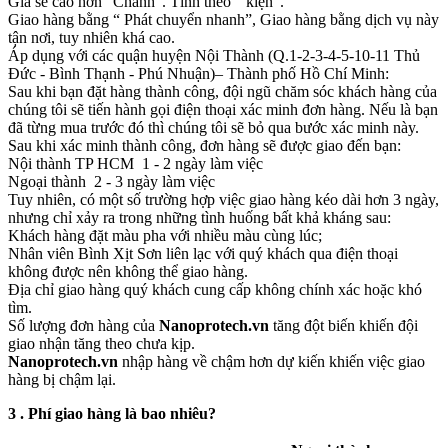
Giá sẽ cao hơn “Chành”. Tính theo “ kiện”.
Giao hàng bằng “ Phát chuyển nhanh”, Giao hàng bằng dịch vụ này
tận nơi, tuy nhiên khá cao.
Áp dụng với các quận huyện Nội Thành (Q.1-2-3-4-5-10-11 Thủ
Đức - Bình Thạnh - Phú Nhuận)– Thành phố Hồ Chí Minh:
Sau khi bạn đặt hàng thành công, đội ngũ chăm sóc khách hàng của
chúng tôi sẽ tiến hành gọi điện thoại xác minh đơn hàng. Nếu là bạn
đã từng mua trước đó thì chúng tôi sẽ bỏ qua bước xác minh này.
Sau khi xác minh thành công, đơn hàng sẽ được giao đến bạn:
Nội thành TP HCM 1 - 2 ngày làm việc
Ngoại thành 2 - 3 ngày làm việc
Tuy nhiên, có một số trường hợp việc giao hàng kéo dài hơn 3 ngày,
nhưng chỉ xảy ra trong những tình huống bất khả kháng sau:
Khách hàng đặt màu pha với nhiều màu cùng lúc;
Nhân viên Bình Xịt Sơn liên lạc với quý khách qua điện thoại
không được nên không thể giao hàng.
Địa chỉ giao hàng quý khách cung cấp không chính xác hoặc khó
tìm.
Số lượng đơn hàng của
Nanoprotech.vn
tăng đột biến khiến đội
giao nhận tăng theo chưa kịp.
Nanoprotech.vn
nhập hàng về chậm hơn dự kiến khiến việc giao
hàng bị chậm lại.
3 . Phí giao hàng là bao nhiêu?