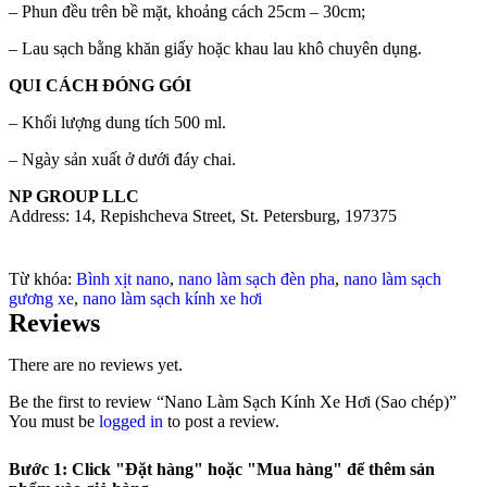
– Phun đều trên bề mặt, khoảng cách 25cm – 30cm;
– Lau sạch bằng khăn giấy hoặc khau lau khô chuyên dụng.
QUI CÁCH ĐÓNG GÓI
– Khối lượng dung tích 500 ml.
– Ngày sản xuất ở dưới đáy chai.
NP GROUP LLC
Address: 14, Repishcheva Street, St. Petersburg, 197375
Từ khóa:
Bình xịt nano
,
nano làm sạch đèn pha
,
nano làm sạch
gương xe
,
nano làm sạch kính xe hơi
Reviews
There are no reviews yet.
Be the first to review “Nano Làm Sạch Kính Xe Hơi (Sao chép)”
You must be
logged in
to post a review.
Bước 1: Click "Đặt hàng" hoặc "Mua hàng" để thêm sản