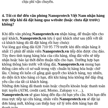
chịu phí vận chuyển.
4. Tôi có thể đến văn phòng Nanoprotech Việt Nam nhận hàng
trực tiếp khi đã đặt hàng qua website (hoặc chưa đặt trước)
không?
Khi đến văn phòng
Nanoprotech.vn
nhận hàng, để thuận tiện cho
quý khách,
Nanoprotech.vn
lưu ý quý khách như sau (đối với tất
cả khách hàng dù đã đặt hàng rồi hay chưa):
Vui lòng gọi tổng đài 028 710 95 779 trước khi đến nhận hàng ít
nhất 15 phút để nhân viên
Nanoprotech.vn
tiếp đón được chu đáo.
Tùy theo tình trạng hàng hóa của cửa hàng, tổng đài viên sẽ tiếp
nhận hoặc báo lại thời điểm thuận tiện cho bạn. Trường hợp bạn
không thông báo trước với tổng đài,
Nanoprotech.vn
mong bạn
thông cảm nếu có sơ suất trong việc chuẩn bị hàng hóa hoặc chờ
lâu. Chúng tôi luôn cố gắng giải quyết cho khách hàng, tuy nhiên,
do diện tích kho hàng có hạn, đôi khi hàng hóa không thể đáp ứng
yêu cầu của tất cả khách hàng.
Những đơn hàng đã thanh toán hoặc chuyển khoản hoặc thanh toán
trực tuyến (ATM, credit card, Momo, Zalopay v.v…),
Nanoprotech.vn
sẽ giao hàng đến địa chỉ bạn yêu cầu. Khi bạn đến
mua trực tiếp tại cửa hàng, nhân viên
Nanoprotech.vn
sẽ đặt lại
đơn hàng mới, không can thiệp hay xử lý trên đơn hàng bạn đã
thanh toán.