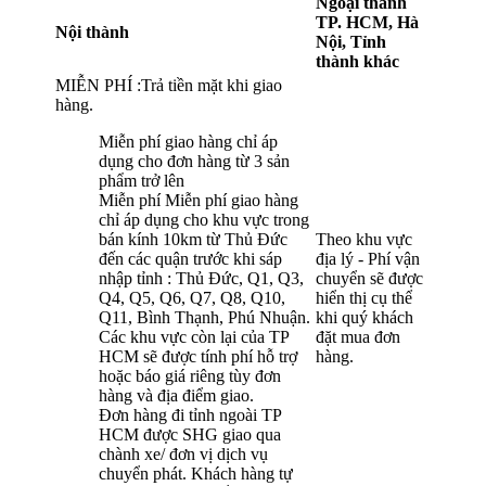
Ngoại thành
TP. HCM, Hà
Nội thành
Nội, Tỉnh
thành khác
MIỄN PHÍ :Trả tiền mặt khi giao
hàng.
Miễn phí giao hàng chỉ áp
dụng cho đơn hàng từ 3 sản
phẩm trở lên
Miễn phí Miễn phí giao hàng
chỉ áp dụng cho khu vực trong
bán kính 10km từ Thủ Đức
Theo khu vực
đến các quận trước khi sáp
địa lý - Phí vận
nhập tỉnh : Thủ Đức, Q1, Q3,
chuyển sẽ được
Q4, Q5, Q6, Q7, Q8, Q10,
hiển thị cụ thể
Q11, Bình Thạnh, Phú Nhuận.
khi quý khách
Các khu vực còn lại của TP
đặt mua đơn
HCM sẽ được tính phí hỗ trợ
hàng.
hoặc báo giá riêng tùy đơn
hàng và địa điểm giao.
Đơn hàng đi tỉnh ngoài TP
HCM được SHG giao qua
chành xe/ đơn vị dịch vụ
chuyển phát. Khách hàng tự