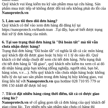
Quý khách vui lòng kiểm tra kỹ sản phẩm mua tại cửa hàng. Sản
phẩm mua trực tiếp sẽ không được đổi trả nếu không phải do lỗi của
Nanoprotech.vn
5. Làm sao tôi theo dõi đơn hàng?
Quý khách có thể vào xem đơn hàng đã đăng ký tại
https://nanoprotech.vn/thanh-toan .Tại đây, bạn sẽ biết được trạng
thái xử lý đơn hàng của mình.
6. Tại sao trạng thái đơn hàng là "Đã hoàn tất" mà tôi vẫn
chưa nhận được hàng?
Trạng thái đơn hàng “Đã hoàn tất” có nghĩa là tất cả các món hàng
quý khách đặt đã được giao hoặc bị hủy vì 1 lý do nào đó. Quý
khách có thể nhấp chuột để xem chi tiết đơn hàng. Nếu trạng thái
chi tiết đơn hàng là "đã giao", quý khách nên kiểm tra xem có ai đó
đã nhận hàng giúp bạn không (đồng nghiệp, người nhà, bạn bè,
hàng xóm, v.v…). Nếu quý khách vẫn chưa nhận hàng hoặc không
hiểu lý do tại sao sản phẩm trong đơn hàng bị hủy không giao, vui
lòng liên hệ với
Nanoprotech.vn
qua hotline 028 710 95 779 or
096 150 4448 để được hỗ trợ.
7.
Tôi có đặt nhiều hàng cùng thời điểm, tất cả có được giao
cùng lúc?
Nanoprotech.vn
sẽ cố gắng gom tất cả đơn hàng của quý khách để
giao cùng lúc. Tuy nhiên nếu sản phẩm nào chưa có hàng thì