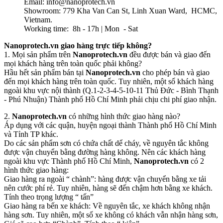
Email: info@nanoprotech.vn
Showroom: 779 Kha Van Can St, Linh Xuan Ward, HCMC,
Vietnam.
Working time: 8h - 17h | Mon - Sat
Nanoprotech.vn giao hàng trực tiếp không?
1. Mọi sản phẩm trên
Nanoprotech.vn
đều được bán và giao đến
mọi khách hàng trên toàn quốc phải không?
Hầu hết sản phẩm bán tại
Nanoprotech.vn
cho phép bán và giao
đến mọi khách hàng trên toàn quốc. Tuy nhiên, một số khách hàng
ngoài khu vực nội thành (Q.1-2-3-4-5-10-11 Thủ Đức - Bình Thạnh
- Phú Nhuận) Thành phố Hồ Chí Minh phải chịu chi phí giao nhận.
2.
Nanoprotech.vn
có những hình thức giao hàng nào?
Áp dụng với các quận, huyện ngoại thành Thành phố Hồ Chí Minh
và Tỉnh TP khác.
Do các sản phẩm sơn có chứa chất dể cháy, về nguyên tắc không
được vận chuyển bằng đường hàng không. Nên các khách hàng
ngoài khu vực Thành phố Hồ Chí Minh,
Nanoprotech.vn
có 2
hình thức giao hàng:
Giao hàng ra ngoài “ chành”: hàng được vận chuyển bằng xe tải
nên cước phí rẻ. Tuy nhiên, hàng sẽ đến chậm hơn bằng xe khách.
Tính theo trọng lượng “ tấn”
Giao hàng ra bến xe khách: Về nguyên tắc, xe khách không nhận
hàng sơn. Tuy nhiên, một số xe không có khách vẫn nhận hàng sơn,