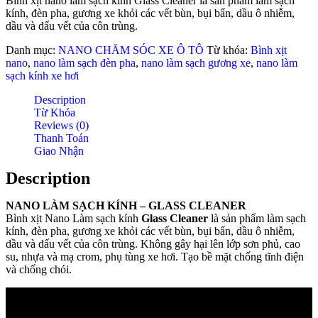
Bình xịt nano làm sạch kính Glass Cleaner là sản phẩm làm sạch
kính, đèn pha, gương xe khỏi các vết bùn, bụi bẩn, dầu ô nhiễm,
dầu và dấu vết của côn trùng.
Danh mục:
NANO CHĂM SÓC XE Ô TÔ
Từ khóa:
Bình xịt
nano
,
nano làm sạch đèn pha
,
nano làm sạch gương xe
,
nano làm
sạch kính xe hơi
Description
Từ Khóa
Reviews (0)
Thanh Toán
Giao Nhận
Description
NANO LÀM SẠCH KÍNH – GLASS CLEANER
Bình xịt Nano Làm sạch kính
Glass Cleaner
là sản phẩm làm sạch
kính, đèn pha, gương xe khỏi các vết bùn, bụi bẩn, dầu ô nhiễm,
dầu và dấu vết của côn trùng. Không gây hại lên lớp sơn phủ, cao
su, nhựa và mạ crom, phụ tùng xe hơi. Tạo bề mặt chống tĩnh điện
và chống chói.