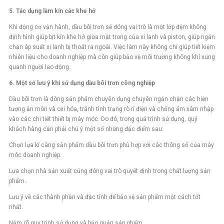
5. Tác dụng làm kín các khe hở
Khi động cơ vận hành, dầu bôi trơn sẽ đóng vai trò là một lớp đệm không
định hình giúp bịt kín khe hở giữa mặt trong của xi lanh và piston, giúp ngăn
chặn áp suất xi lanh bị thoát ra ngoài. Việc làm này không chỉ giúp tiết kiệm
nhiên liệu cho doanh nghiệp mà còn giúp bảo vệ môi trường không khí xung
quanh người lao động.
6. Một số lưu ý khi sử dụng dầu bôi trơn công nghiệp
Dầu bôi trơn là dòng sản phẩm chuyên dụng chuyên ngăn chặn các hiện
tượng ăn mòn và oxi hóa, tránh tình trạng rò rỉ điện và chống ẩm xâm nhập
vào các chi tiết thiết bị máy móc. Do đó, trong quá trình sử dụng, quý
khách hàng cần phải chú ý một số những đặc điểm sau:
Chọn lựa kĩ càng sản phẩm dầu bôi trơn phù hợp với các thông số của máy
móc doanh nghiệp.
Lựa chọn nhà sản xuất cũng đóng vai trò quyết định trong chất lượng sản
phẩm.
Lưu ý về các thành phần và đặc tính để bảo vệ sản phẩm một cách tốt
nhất.
Nắm rõ quy trinh sử dụng và bảo quản sản phẩm.