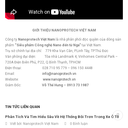
GIỚI THIỆU NANOPROTECH VIỆT NAM
Công ty
Nanoprotech Việt Nam
là nhà phân phối độc quyền của dòng sản
phẩm
“Siêu phẩm Công nghệ Nano đến từ Nga”
tại Việt Nam.
Trụ sở chính tại địa chỉ: 779 Kha Vạn Cân, P.Linh Tây, TP.Thủ Đức
Văn phòng đại diện: Tòa nhà Landmark 4, Vinhomes Central Park –
720A Điện Biên Phủ, P.22, Q.Bình Thạnh, TP.HCM
Điện thoại: 028.710 95 779 – 096 150 4448
Email:
info@nanoprotech.vn
Website:
www.nanoprotech.vn
Giám Đốc:
Võ Thế Hưng – 0913 73 1987
TIN TỨC LIÊN QUAN
Phân Tích Và Tìm Hiểu Sâu Về Hệ Thống Bôi Trơn Trong Xe Ô Tô
Viết bởi:
Nanoprotech Việt Nam
0 Bình luận