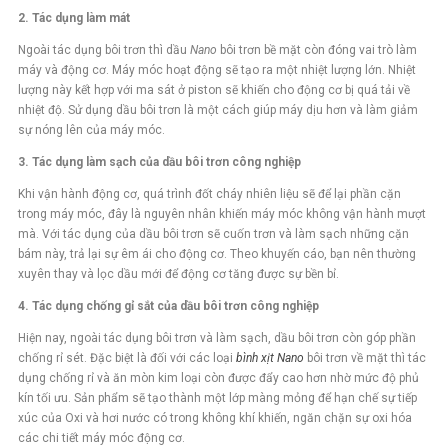
2. Tác dụng làm mát
Ngoài tác dụng bôi trơn thì dầu
Nano
bôi trơn bề mặt còn đóng vai trò làm
máy và động cơ. Máy móc hoạt động sẽ tạo ra một nhiệt lượng lớn. Nhiệt
lượng này kết hợp với ma sát ở piston sẽ khiến cho động cơ bị quá tải về
nhiệt độ. Sử dụng dầu bôi trơn là một cách giúp máy dịu hơn và làm giảm
sự nóng lên của máy móc.
3. Tác dụng làm sạch của dầu bôi trơn công nghiệp
Khi vận hành động cơ, quá trình đốt cháy nhiên liệu sẽ để lại phần cặn
trong máy móc, đây là nguyên nhân khiến máy móc không vận hành mượt
mà. Với tác dụng của dầu bôi trơn sẽ cuốn trơn và làm sạch những cặn
bám này, trả lại sự êm ái cho động cơ. Theo khuyến cáo, bạn nên thường
xuyên thay và lọc dầu mới để động cơ tăng được sự bền bỉ.
4. Tác dụng chống gỉ sắt của dầu bôi trơn công nghiệp
Hiện nay, ngoài tác dụng bôi trơn và làm sạch, dầu bôi trơn còn góp phần
chống rỉ sét. Đặc biệt là đối với các loại
bình xịt Nano
bôi trơn về mặt thì tác
dụng chống rỉ và ăn mòn kim loại còn được đẩy cao hơn nhờ mức độ phủ
kín tối ưu. Sản phẩm sẽ tạo thành một lớp màng mỏng để hạn chế sự tiếp
xúc của Oxi và hơi nước có trong không khí khiến, ngăn chặn sự oxi hóa
các chi tiết máy móc động cơ.