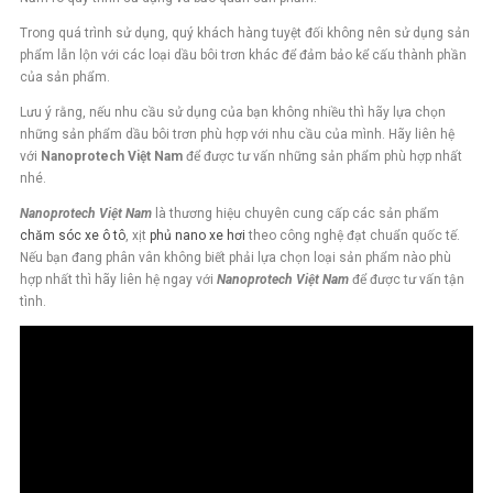
Trong quá trình sử dụng, quý khách hàng tuyệt đối không nên sử dụng sản
phẩm lẫn lộn với các loại dầu bôi trơn khác để đảm bảo kể cấu thành phần
của sản phẩm.
Lưu ý rằng, nếu nhu cầu sử dụng của bạn không nhiều thì hãy lựa chọn
những sản phẩm dầu bôi trơn phù hợp với nhu cầu của mình. Hãy liên hệ
với
Nanoprotech Việt Nam
để được tư vấn những sản phẩm phù hợp nhất
nhé.
Nanoprotech Việt Nam
là thương hiệu chuyên cung cấp các sản phẩm
chăm sóc xe ô tô
, xịt
phủ nano xe hơi
theo công nghệ đạt chuẩn quốc tế.
Nếu bạn đang phân vân không biết phải lựa chọn loại sản phẩm nào phù
hợp nhất thì hãy liên hệ ngay với
Nanoprotech Việt Nam
để được tư vấn tận
tình.