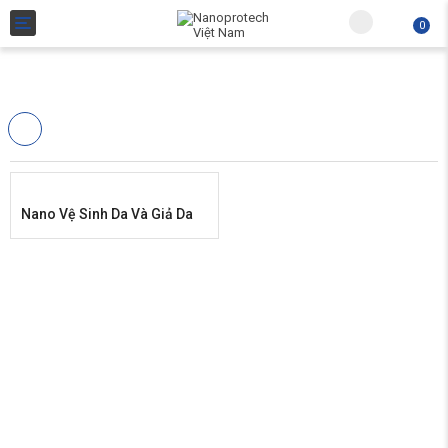
Toggle navigation
0
Subtotal:
Nano Vệ Sinh Da Và Giả Da
Giỏ 