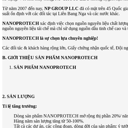
Từ năm 2007 đến nay,
NP GROUP LLC
đã có mặt trên 45 Quốc gia 
suất ổn định với các đối tác tại Liên Bang Nga và các nước khác.
NANOPROTECH
xác định việc chọn nguồn nguyên liệu chất lượng 
nguồn nguyên liệu tái chế mà chỉ sử dụng nguồn dầu tinh chế cao và 
NANOPROTECH là sự chọn lựa chuyên nghiệp!
Các đối tác & khách hàng rộng lớn, Giấy chứng nhận quốc tế, Đội n
B. GIỚI THIỆU SẢN PHẨM NANOPROTECH
SẢN PHẨM NANOPROTECH
2. SẢN LƯỢNG
Tỉ lệ tăng trưởng:
Dòng sản phẩm NANOPROTECH mở rộng thị phần 20%/ nă
Hàng năm sản lượng tăng từ 50-100%.
Tất cà các dự án, các công đoạn, dòng đời của sản phẩm: ý tưởn