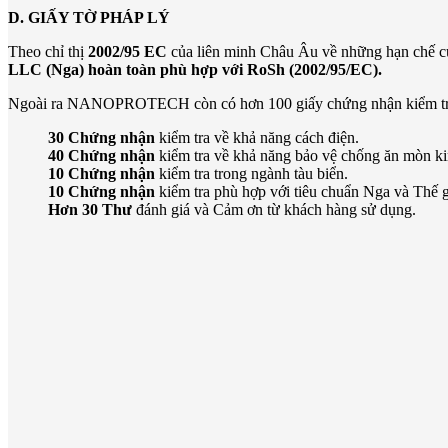
D. GIẤY TỜ PHÁP LÝ
Theo chỉ thị
2002/95 EC
của liên minh Châu Âu về những hạn chế củ
LLC (Nga)
hoàn toàn phù hợp với
RoSh (2002/95/EC)
.
Ngoài ra NANOPROTECH còn có hơn 100 giấy chứng nhận kiểm tra độc
30 Chứng nhận
kiểm tra về khả năng cách điện.
40 Chứng nhận
kiểm tra về khả năng bảo vệ chống ăn mòn ki
10 Chứng nhận
kiểm tra trong ngành tàu biển.
10 Chứng nhận
kiểm tra phù hợp với tiêu chuẩn Nga và Thế g
Hơn 30 Thư
đánh giá và Cảm ơn từ khách hàng sử dụng.