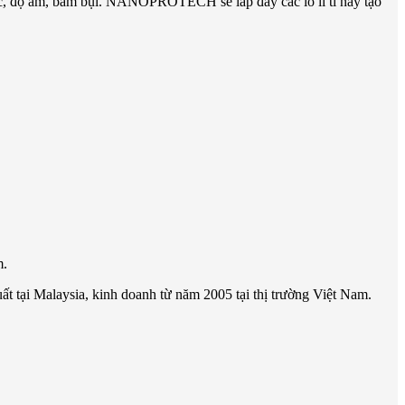
 nước, độ ẩm, bám bụi. NANOPROTECH sẽ lấp đầy các lổ li ti này tạo
m.
 tại Malaysia, kinh doanh từ năm 2005 tại thị trường Việt Nam.