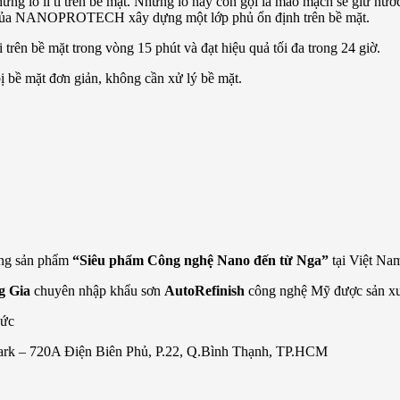
y những lỗ li ti trên bề mặt. Những lổ này còn gọi là mao mạch sẽ giữ
 tử của NANOPROTECH xây dựng một lớp phủ ổn định trên bề mặt.
rên bề mặt trong vòng 15 phút và đạt hiệu quả tối đa trong 24 giờ.
 bề mặt đơn giản, không cần xử lý bề mặt.
òng sản phẩm
“Siêu phẩm Công nghệ Nano đến từ Nga”
tại Việt Na
g Gia
chuyên nhập khẩu sơn
AutoRefinish
công nghệ Mỹ được sản xuất
Đức
rk – 720A Điện Biên Phủ, P.22, Q.Bình Thạnh, TP.HCM