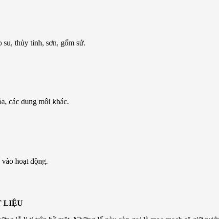
 su, thủy tinh, sơn, gốm sứ.
ỏa, các dung môi khác.
 vào hoạt động.
 LIỆU