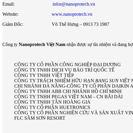
Email:
infor@nanoprotech.vn
Website:
www.nanoprotech.vn
Giám Đốc: Võ Thế Hưng – 0913 73 1987
Công ty
Nanoprotech Việt Nam
nhận được sự tín nhiệm và đang hợ
CÔNG TY CỔ PHẦN CÔNG NGHIỆP ĐẠI DƯƠNG
CÔNG TY TNHH DỊCH VỤ BẢO TRÌ QUỐC TẾ
CÔNG TY TNHH VIỆT TIỆP
CÔNG TY TRÁCH NHIỆM HỮU HẠN
BANG SUN VIỆT 
CHI NHÁNH ĐÀ NẴNG-CÔNG TY CỔ PHẦN DAIKIN A
CÔNG TY TNHH ABB CHI NHÁNH HỒ CHÍ MINH
CÔNG TY TNHH PEGAS VIỆT NAM – CN BÃI DÀI
CÔNG TY TNHH TÂN HOÀNG GIA
CÔNG TY CỔ PHẦN HUETRONICS
CÔNG TY CỔ PHẦN NGHIÊN CỨU VÀ SẢN XUẤT VI
FLC SẦM SƠN RESORT