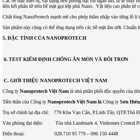
Các bề mặt thiết bị, vật dụng nếu phóng đại vài ngàn lần, ta sẽ thấ
liên kết phân tử trên bề mặt gọi lớp phủ Nano. Vật liệu cao phân
Chất lỏng NanoProtech mạnh mẽ cho phép thâm nhập vào từng lỗ li ti t
Sản phẩm này cũng có thể ứng dụng trên các bề mặt ẩm ướt. Chuẩn bị
5. ĐẶC TÍNH CỦA NANOPROTECH
6.
TEST KIỂM ĐỊNH CHỐNG ĂN MÒN VÀ BÔI TRƠN
C.
GIỚI THIỆU NANOPROTECH VIỆT NAM
Công ty
Nanoprotech Việt Nam
là nhà phân phối độc quyền của d
Tiền thân của Công ty
Nanoprotech Việt Nam là
Công ty
Sơn Hưn
Trụ sở chính tại địa chỉ: 779 Kha Vạn Cân, P.Linh Tây, QTP.Thủ 
Văn phòng đại diện: Tòa nhà Landmark 4, Vinhomes Central Pa
Điện thoại: 028.710 95 779 – 096 150 4448