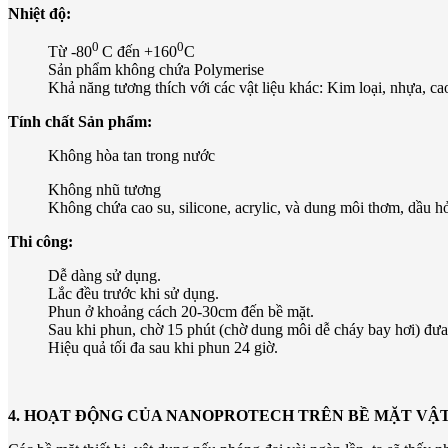
Nhiệt độ:
0
0
Từ -80
C đến +160
C
Sản phẩm không chứa Polymerise
Khả năng tương thích với các vật liệu khác: Kim loại, nhựa, cao
Tính chất Sản phẩm:
Không hòa tan trong nước
Không nhũ tương
Không chứa cao su, silicone, acrylic, và dung môi thơm, dầu h
Thi công:
Dễ dàng sử dụng.
Lắc đều trước khi sử dụng.
Phun ở khoảng cách 20-30cm đến bề mặt.
Sau khi phun, chờ 15 phút (chờ dung môi dễ cháy bay hơi) đưa
Hiệu quả tối đa sau khi phun 24 giờ.
4. HOẠT ĐỘNG CỦA NANOPROTECH TRÊN BỀ MẶT VẬT