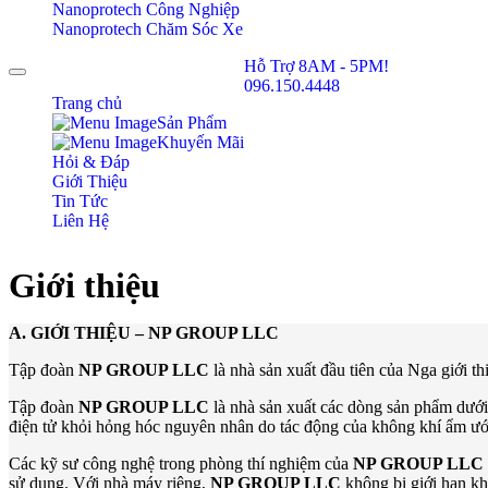
Nanoprotech Công Nghiệp
Nanoprotech Chăm Sóc Xe
Hỗ Trợ 8AM - 5PM!
Toggle navigation
096.150.4448
Trang chủ
Sản Phẩm
Khuyến Mãi
Hỏi & Đáp
Giới Thiệu
Tin Tức
Liên Hệ
Giới thiệu
A. GIỚI THIỆU –
NP GROUP LLC
Tập đoàn
NP GROUP LLC
là nhà sản xuất đầu tiên của Nga giới t
Tập đoàn
NP GROUP LLC
là nhà sản xuất các dòng sản phẩm dướ
điện tử khỏi hỏng hóc nguyên nhân do tác động của không khí ẩm ướ
Các kỹ sư công nghệ trong phòng thí nghiệm của
NP GROUP LLC
sử dụng. Với nhà máy riêng,
NP GROUP LLC
không bị giới hạn kh