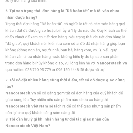
xử lý đơn hàng của mình.
6. Tại sao trạng thái đơn hàng là "Đã hoàn tất" mà tôi vẫn chưa
nhận được hàng?
Trạng thái đơn hàng “Đã hoàn tất” có nghĩa là tất cả các món hàng quý
khách đặt đã được giao hoặc bị hủy vì 1 lý do nào đó. Quý khách có thể
nhấp chuột để xem chi tiết đơn hàng. Nếu trạng thái chi tiết đơn hàng là
"đã giao", quý khách nên kiểm tra xem có ai đó đã nhận hàng giúp bạn
không (đồng nghiệp, người nhà, bạn bè, hàng xóm, v.v…). Nếu quý
khách vẫn chưa nhận hàng hoặc không hiểu lý do tại sao sản phẩm
trong đơn hàng bị hủy không giao, vui lòng liên hệ với
Nanoprotech.vn
qua hotline 028 710 95 779 or 096 150 4448 để được hỗ trợ.
7.
Tôi có đặt nhiều hàng cùng thời điểm, tất cả có được giao cùng
lúc?
Nanoprotech.vn
sẽ cố gắng gom tất cả đơn hàng của quý khách để
giao cùng lúc. Tuy nhiên nếu sản phẩm nào chưa có hàng thì
Nanoprotech Việt Nam
sẽ tách ra để có thể giao những sản phẩm
còn lại cho quý khách càng sớm càng tốt.
8. Tôi cần lưu ý gì khi nhận hàng từ đối tác giao nhận của
Nanoprotech Việt Nam?