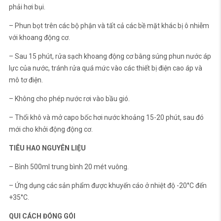
phải hơi bụi.
– Phun bọt trên các bộ phận và tất cả các bề mặt khác bị ô nhiễm
với khoang động cơ.
– Sau 15 phút, rửa sạch khoang động cơ bằng súng phun nước áp
lực của nước, tránh rửa quá mức vào các thiết bị điện cao áp và
mô tơ điện.
– Không cho phép nước rơi vào bầu gió.
– Thổi khô và mở capo bốc hơi nước khoảng 15-20 phút, sau đó
mới cho khởi động động cơ.
TIÊU HAO NGUYÊN LIỆU
– Bình 500ml trung bình 20 mét vuông.
– Ứng dụng các sản phẩm được khuyến cáo ở nhiệt độ -20°C đến
+35°C.
QUI CÁCH ĐÓNG GÓI