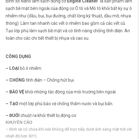
Bình xịt Nano làm sạch động cơ
Engine Cleaner
là sản phẩm làm
sạch bề mặt bên ngoài của động cơ Ô tô và Mô tô khỏi bất kỳ sự ô
nhiễm như (dầu, bụi, bụi đường, chất lỏng kỹ thuật, dầu mỡ, nhựa
thông). Làm tan nhanh các vết ô nhiễm bao gồm cả các vết cũ.
Tạo lớp phủ làm sạch bề mặt và có tính năng chống tĩnh điện. An
toàn cho các chi tiết thiết bị nhựa và cao su.
CÔNG DỤNG
– LOẠI
bỏ ô nhiễm.
– CHỐNG
tĩnh điện – Chống hút bụi.
– BẢO VỆ
khỏi những tác động của môi trường bên ngoài.
– TẠO
một lớp phủ bảo vệ chống thẩm nước và bụi bẩn.
– ĐUỔI
chuột ra khỏi thiết bị động cơ.
KHUYẾN CÁO
– Bình xịt có chứa khí nén không để trực tiếp dưới ánh sáng mặt trời với
nhiệt độ hơn 50°C.