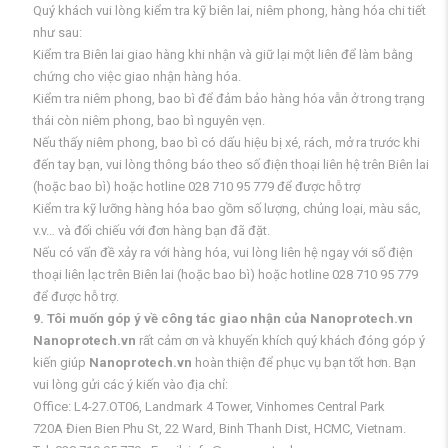
Quý khách vui lòng kiểm tra kỹ biên lai, niêm phong, hàng hóa chi tiết
như sau:
Kiểm tra Biên lai giao hàng khi nhận và giữ lại một liên để làm bằng
chứng cho việc giao nhận hàng hóa.
Kiểm tra niêm phong, bao bì để đảm bảo hàng hóa vẫn ở trong trạng
thái còn niêm phong, bao bì nguyên vẹn.
Nếu thấy niêm phong, bao bì có dấu hiệu bị xé, rách, mở ra trước khi
đến tay bạn, vui lòng thông báo theo số điện thoại liên hệ trên Biên lai
(hoặc bao bì) hoặc hotline 028 710 95 779 để được hỗ trợ
Kiểm tra kỹ lưỡng hàng hóa bao gồm số lượng, chủng loại, màu sắc,
v.v… và đối chiếu với đơn hàng bạn đã đặt.
Nếu có vấn đề xảy ra với hàng hóa, vui lòng liên hệ ngay với số điện
thoại liên lạc trên Biên lai (hoặc bao bì) hoặc hotline 028 710 95 779
để được hỗ trợ.
9. Tôi muốn góp ý về công tác giao nhận của Nanoprotech.vn
Nanoprotech.vn
rất cảm ơn và khuyến khích quý khách đóng góp ý
kiến giúp
Nanoprotech.vn
hoàn thiện để phục vụ bạn tốt hơn. Bạn
vui lòng gửi các ý kiến vào địa chỉ:
Office: L4-27.OT06, Landmark 4 Tower, Vinhomes Central Park
720A Đien Bien Phu St, 22 Ward, Binh Thanh Dist, HCMC, Vietnam.