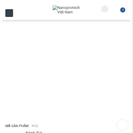
0
Toggle navigation
Subtotal:
Giỏ 
MÃ SẢN PHẨM:
H12