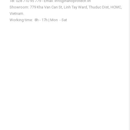
Tel: 028 710 95 779 - Email: info@nanoprotech.vn
Showroom: 779 Kha Van Can St, Linh Tay Ward, Thuduc Dist, HCMC,
Vietnam.
Working time: 8h - 17h | Mon - Sat
SẢN PHẨM LIÊN QUAN
Nano Siêu Cách Điện
Nano Làm Sạch Kính Xe Hơi
Nano Vệ Sinh Vải Nỉ
Tin Tức & Hướng Dẫn