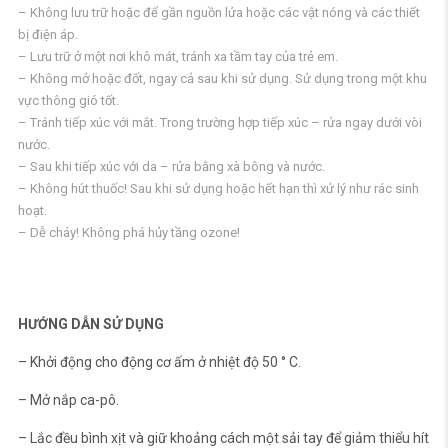
– Không lưu trữ hoặc để gần nguồn lửa hoặc các vật nóng và các thiết
bị điện áp.
– Lưu trữ ở một nơi khô mát, tránh xa tầm tay của trẻ em.
– Không mở hoặc đốt, ngay cả sau khi sử dụng. Sử dụng trong một khu
vực thông gió tốt.
– Tránh tiếp xúc với mắt. Trong trường hợp tiếp xúc – rửa ngay dưới vòi
nước.
– Sau khi tiếp xúc với da – rửa bằng xà bông và nước.
– Không hút thuốc! Sau khi sử dụng hoặc hết hạn thì xử lý như rác sinh
hoạt.
– Dễ cháy! Không phá hủy tầng ozone!
HƯỚNG DẪN SỬ DỤNG
– Khởi động cho động cơ ấm ở nhiệt độ 50 ° C.
– Mở nắp ca-pô.
– Lắc đều bình xịt và giữ khoảng cách một sải tay để giảm thiểu hít