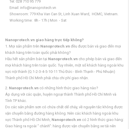
Tel: 028 710 95 779
Email: info@nanoprotech.vn
Showroom: 779 Kha Van Can St, Linh Xuan Ward, HCMC, Vietnam.
Working time: 8h - 17h | Mon - Sat
Nanoprotech.vn giao hàng trực tiếp không?
1. Mọi sản phẩm trên
Nanoprotech.vn
đều được bán và giao đến mọi
khách hàng trên toàn quốc phải không?
Hầu hết sản phẩm bán tại
Nanoprotech.vn
cho phép bán và giao đến
mọi khách hàng trên toàn quốc. Tuy nhiên, một số khách hàng ngoài khu
vực nội thành (Q.1-2-3-4-5-10-11 Thủ Đức - Bình Thạnh - Phú Nhuận)
Thành phố Hồ Chí Minh phải chịu chi phí giao nhận.
2.
Nanoprotech.vn
có những hình thức giao hàng nào?
Áp dụng với các quận, huyện ngoại thành Thành phố Hồ Chí Minh và
Tỉnh TP khác.
Do các sản phẩm sơn có chứa chất dể cháy, về nguyên tắc không được
vận chuyển bằng đường hàng không. Nên các khách hàng ngoài khu
vực Thành phố Hồ Chí Minh,
Nanoprotech.vn
có 2 hình thức giao hàng:
Giao hàng ra ngoài “ chành”: hàng được vận chuyển bằng xe tải nên