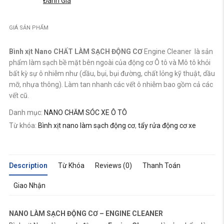
Đánh Giá
GIÁ SẢN PHẨM
Bình xịt Nano CHẤT LÀM SẠCH ĐỘNG CƠ
Engine Cleaner là sản
phẩm làm sạch bề mặt bên ngoài của động cơ Ô tô và Mô tô khỏi
bất kỳ sự ô nhiễm như (dầu, bụi, bụi đường, chất lỏng kỹ thuật, dầu
mỡ, nhựa thông). Làm tan nhanh các vết ô nhiễm bao gồm cả các
vết cũ.
Danh mục:
NANO CHĂM SÓC XE Ô TÔ
Từ khóa:
Bình xịt nano làm sạch động cơ
,
tẩy rửa động cơ xe
Description
Từ Khóa
Reviews (0)
Thanh Toán
Giao Nhận
NANO LÀM SẠCH ĐỘNG CƠ – ENGINE CLEANER