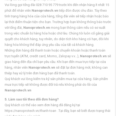
Vui lòng gọi tổng đài 028 710 95 779 trước khi đến nhận hàng ít nhất 15
phút để nhân viên
Nanoprotech.vn
tiếp đón được chu đáo. Tùy theo
tình trạng hàng hóa của cửa hàng, tổng đài viên sẽ tiếp nhận hoặc báo
lại thời điểm thuận tiện cho bạn. Trường hợp bạn không thông báo trước
với tổng đài,
Nanoprotech.vn
mong bạn thông cảm nếu có sơ suất
trong việc chuẩn bị hàng hóa hoặc chờ lâu. Chúng tôi luôn cố gắng giải
quyết cho khách hàng, tuy nhiên, do diện tích kho hàng có hạn, đôi khi
hàng hóa không thể đáp ứng yêu cầu của tất cả khách hàng.
Những đơn hàng đã thanh toán hoặc chuyển khoản hoặc thanh toán
trực tuyến (ATM, credit card, Momo, Zalopay v.v…),
Nanoprotech.vn
sẽ
giao hàng đến địa chỉ bạn yêu cầu. Khi bạn đến mua trực tiếp tại cửa
hàng, nhân viên
Nanoprotech.vn
sẽ đặt lại đơn hàng mới, không can
thiệp hay xử lý trên đơn hàng bạn đã thanh toán.
Quý khách vui lòng kiểm tra kỹ sản phẩm mua tại cửa hàng. Sản phẩm
mua trực tiếp sẽ không được đổi trả nếu không phải do lỗi của
Nanoprotech.vn
5. Làm sao tôi theo dõi đơn hàng?
Quý khách có thể vào xem đơn hàng đã đăng ký tại
https://nanoprotech.vn/thanh-toan .Tại đây, bạn sẽ biết được trạng thái