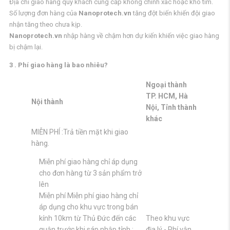
Địa chỉ giao hàng quý khách cung cấp không chính xác hoặc khó tìm.
Số lượng đơn hàng của
Nanoprotech.vn
tăng đột biến khiến đội giao
nhận tăng theo chưa kịp.
Nanoprotech.vn
nhập hàng về chậm hơn dự kiến khiến việc giao hàng
bị chậm lại.
3 . Phí giao hàng là bao nhiêu?
Ngoại thành
TP. HCM, Hà
Nội thành
Nội, Tỉnh thành
khác
MIỄN PHÍ :Trả tiền mặt khi giao
hàng.
Miễn phí giao hàng chỉ áp dụng
cho đơn hàng từ 3 sản phẩm trở
lên
Miễn phí Miễn phí giao hàng chỉ
áp dụng cho khu vực trong bán
kính 10km từ Thủ Đức đến các
Theo khu vực
quận trước khi sáp nhập tỉnh :
địa lý - Phí vận