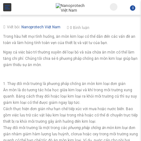
Toggle navigation
0
Viết bỏi:
Nanoprotech Việt Nam
0 Bình luận
Trong hầu hết mọi tình huống, ăn mòn kim loại có thể dẫn đến các vấn đề an
toàn và làm hỏng tính toàn vẹn của thiết bị và vật tư của bạn.
Ngay cả việc bảo trì thường xuyên để loại bỏ và sửa chữa ăn mòn có thể làm
Subtotal:
tăng chi phí. Chúng tôi chia sẻ 6 phương pháp chống ăn mòn kim loại giúp bạn
giảm thiểu sự ăn mòn.
Giỏ 
1. Thay đổi môi trường là phương pháp chống ăn mòn kim loại đơn giản
Ăn mòn là do tương tác hóa học giữa kim loại và khí trong môi trường xung
quanh. Bằng cách thay đổi hoặc loại kim loại ra khỏi môi trường cũ thì sự suy
giảm kim loại có thể được giảm ngay lập tức.
Cách thực hiện đơn giản như hạn chế tiếp xúc với mưa hoặc nước biển. Bao
gồm việc lưu trữ các vật liệu kim loại trong nhà hoặc có thể di chuyển trực tiếp
thiết bị ra khỏi môi trường gây ảnh hưởng đến kim loại.
Thay đổi môi trường là một trong các
phương pháp chống ăn mòn kim loại
đơn
giản nhằm giảm hàm lượng lưu huỳnh, clorua hoặc oxy trong môi trường xung
quanh có thể hạn chế tốc độ ăn mòn kim loại. Ví dụ, nước cấp cho nồi hơi