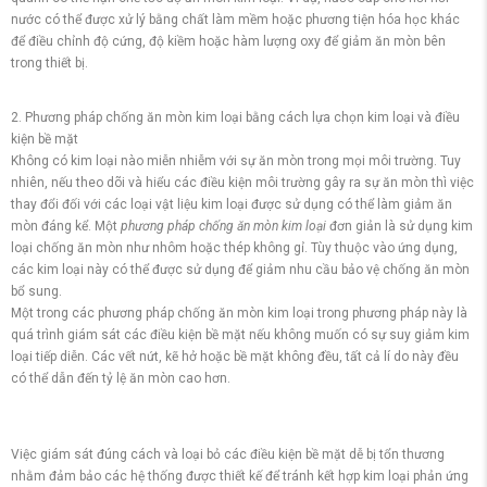
nước có thể được xử lý bằng chất làm mềm hoặc phương tiện hóa học khác
để điều chỉnh độ cứng, độ kiềm hoặc hàm lượng oxy để giảm ăn mòn bên
trong thiết bị.
2. Phương pháp chống ăn mòn kim loại bằng cách lựa chọn kim loại và điều
kiện bề mặt
Không có kim loại nào miễn nhiễm với sự ăn mòn trong mọi môi trường. Tuy
nhiên, nếu theo dõi và hiểu các điều kiện môi trường gây ra sự ăn mòn thì việc
thay đổi đối với các loại vật liệu kim loại được sử dụng có thể làm giảm ăn
mòn đáng kể. Một
phương pháp
chống ăn mòn
kim loại
đơn giản là sử dụng kim
loại chống ăn mòn như nhôm hoặc thép không gỉ. Tùy thuộc vào ứng dụng,
các kim loại này có thể được sử dụng để giảm nhu cầu bảo vệ chống ăn mòn
bổ sung.
Một trong các phương pháp chống ăn mòn kim loại trong phương pháp này là
quá trình giám sát các điều kiện bề mặt nếu không muốn có sự suy giảm kim
loại tiếp diễn. Các vết nứt, kẽ hở hoặc bề mặt không đều, tất cả lí do này đều
có thể dẫn đến tỷ lệ ăn mòn cao hơn.
Việc giám sát đúng cách và loại bỏ các điều kiện bề mặt dễ bị tổn thương
nhằm đảm bảo các hệ thống được thiết kế để tránh kết hợp kim loại phản ứng