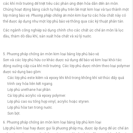
các khí môi trường để triệt tiêu các phản ứng điện hóa dẫn đến ăn mòn.
Chúng hoạt động bằng cách tự hấp phụ trên bề mặt kim loại và tạo thành một
lớp màng bảo vệ.
Phương pháp chống ăn mòn kim loại
từ các hóa chất này có
thể được áp dụng như một lớp phủ bảo vệ thông qua các kỹ thuật phân tán.
Các ngành công nghiệp sử dụng chính cho các chất ức chế ăn mòn là lọc
dầu, thăm dò dầu khí, sản xuất hóa chất và xử lý nước.
5. Phương pháp chống ăn mòn kim loại bằng lớp phủ bảo vệ
Sơn và các lớp phủ hữu cơ khác được sử dụng để bảo vệ kim loại khỏi tác
động xuống cấp của khí môi trường. Các lớp phủ được nhóm theo loại polymer
được sử dụng bao gồm:
Các lớp phủ este kiềm và epoxy khi khô trong không khí sẽ thúc đẩy quá
trình oxy hóa liên kết ngang.
Lớp phủ urethane hai phần.
Cả lớp phủ acrylic và epoxy polymer.
Lớp phủ cao su tổng hợp vinyl, acrylic hoặc styren.
Lớp phủ hòa tan trong nước.
Sơn bột.
6. Phương pháp chống ăn mòn kim loại bằng lớp phủ kim loại
Lớp phủ kim loại hay được gọi là phương pháp mạ, được áp dụng để ức chế ăn