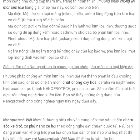
mòn cũng như cung cấp thẩm mỹ, trang trí hoàn thiện.
Phương phá
p
chống ăn
mòn kim loại
bằng giải pháp mạ này, có bốn loại phổ biến:
Mạ điện: Một lớp kim loại mỏng (niken, thiếc, crôm) lắng đọng trên kim loại
cơ chất (thép) trong bể điện phân.
Mạ cơ học: Bột kim loại có thể được hàn lạnh với kim loại nền, thường được
sử dụng để áp dụng kẽm hoặc cadmium cho các bộ phận kim loại nhỏ.
Electroless: Một kim loại phủ (coban,niken) được lắng đọng trên kim loại
cơ chất.
Ngâm nóng: Khi ngâm trong bể nóng chảy của lớp bảo vệ, phủ kim loại một
lớp mỏng dính vào kim loại cơ chất.
Siêu phẩm của Nanoprotech là phương pháp chống ăn mòn kim loại hiện đại
Phương pháp chống ăn mòn kim loại hiện đại với thành phần là dầu khoáng
tinh chế cao, chất ức chế ăn mòn,
chất chống oxy hóa
, parafin và naphthenic
hydrocarbon tạo thành NANOPROTECH, propan, butan. Sản phẩm đã phát triển
dựa trên công nghệ Nano tiên tiến. Bạn sẽ thấy những ứng dụng của
Nanoprotech cho công nghiệp ngày nay ngay dưới đây.
Nanoprotech Việt Nam
là thương hiệu chuyên cung cấp các sản phẩm
chăm
sóc xe ô tô
, xịt
phủ nano xe hơi
theo công nghệ đạt chuẩn quốc tế. Nếu bạn
đang phân vân không biết phải lựa chọn loại sản phẩm nào phù hợp nhất thì
hãy liên hệ ngay với
Nanoprotech Việt Nam
để được tư vấn tận tình.