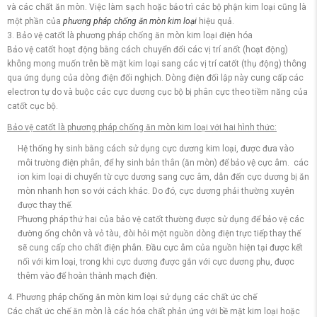
và các chất ăn mòn. Việc làm sạch hoặc bảo trì các bộ phận kim loại cũng là
một phần của
phương pháp chống ăn mòn kim loại
hiệu quả.
3. Bảo vệ catốt là phương pháp chống ăn mòn kim loại điện hóa
Bảo vệ catốt hoạt động bằng cách chuyển đổi các vị trí anốt (hoạt động)
không mong muốn trên bề mặt kim loại sang các vị trí catốt (thụ động) thông
qua ứng dụng của dòng điện đối nghịch. Dòng điện đối lập này cung cấp các
electron tự do và buộc các cực dương cục bộ bị phân cực theo tiềm năng của
catốt cục bộ.
Bảo vệ catốt là phương pháp chống ăn mòn kim loại với hai hình thức:
Hệ thống hy sinh bằng cách sử dụng cực dương kim loại, được đưa vào
môi trường điện phân, để hy sinh bản thân (ăn mòn) để bảo vệ cực âm. các
ion kim loại di chuyển từ cực dương sang cực âm, dẫn đến cực dương bị ăn
mòn nhanh hơn so với cách khác. Do đó, cực dương phải thường xuyên
được thay thế.
Phương pháp thứ hai của bảo vệ catốt thường được sử dụng để bảo vệ các
đường ống chôn và vỏ tàu, đòi hỏi một nguồn dòng điện trực tiếp thay thế
sẽ cung cấp cho chất điện phân. Đầu cực âm của nguồn hiện tại được kết
nối với kim loại, trong khi cực dương được gắn với cực dương phụ, được
thêm vào để hoàn thành mạch điện.
4. Phương pháp chống ăn mòn kim loại sử dụng các chất ức chế
Các chất ức chế ăn mòn là các hóa chất phản ứng với bề mặt kim loại hoặc