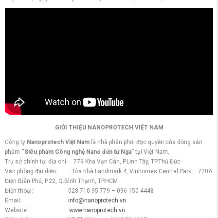
GIỚI THIỆU NANOPROTECH VIỆT NAM
Công ty
Nanoprotech Việt Nam
là nhà phân phối độc quyền của dòng sản
phẩm
“Siêu phẩm Công nghệ Nano đến từ Nga”
tại Việt Nam.
Trụ sở chính tại địa chỉ: 779 Kha Vạn Cân, P.Linh Tây, TP.Thủ Đức
Văn phòng đại diện: Tòa nhà Landmark 4, Vinhomes Central Park – 720A
Điện Biên Phủ, P.22, Q.Bình Thạnh, TP.HCM
Điện thoại: 028.710 95 779 – 096 150 4448
Email:
info@nanoprotech.vn
Website:
www.nanoprotech.vn